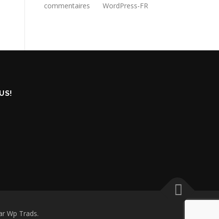
commentaires
WordPress-FR
US!
r Wp Trads.