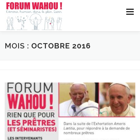
Aller
au
Menu
contenu
WAHOU!?
FORUM CHEZ VOUS
EN CHIFFRES
MOIS :
OCTOBRE 2016
ACTUALITÉ
CONTACT