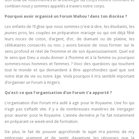
combien nous y sommes appelés à travers notre corps.
Pourquoi avoir organisé un Forum Wahou ! dans ton diocèse ?
Les enfants de l’Eglise que nous sommes (c’est-à-dire, les étudiants, les
jeunes pros, les couples en préparation mariage ou qui ont déjà fêté
leurs noces de coton, d’argent, d’or, de diamant ou de platine, les
célibataires consacrés ou non…) avons besoin de nous former sur le
sens profond et réel de l’Homme et de son épanouissement. Quel est
le sens que Dieu a voulu donner à l’homme et à la femme ou pourquoi
sommes-nous hommes et femmes ? Voici des questions qui touchent
tout le monde et qui demandent à être approfondies quel que soit
notre état de vie ou notre âge. Voilà pourquoi il m’a semblé important
d’organiser un Forum à Angers.
Qu’est-ce que l’organisation d’un Forum t’a apporté ?
L’organisation d’un Forum m’a aidé à agir pour le Royaume. Une foi qui
n’agit pas s’affadit vite. Il y a de nombreuses manières de s’engager
pour œuvrer pour le Royaume. L’année dernière je l’ai fait notamment
en préparant ce week-end de formation.
De plus, le fait de pouvoir approfondir le sujet m’a permis de m’y
intéresser vraiment et de sentir davantage les réponses que la