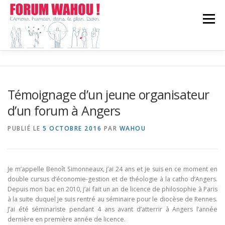
Aller
au
Menu
contenu
WAHOU!?
FORUM CHEZ VOUS
EN CHIFFRES
Témoignage d’un jeune organisateur
d’un forum à Angers
ACTUALITÉ
CONTACT
PUBLIÉ LE
5 OCTOBRE 2016
PAR
WAHOU
Je m’appelle Benoît Simonneaux, j’ai 24 ans et je suis en ce moment en
double cursus d’économie-gestion et de théologie à la catho d’Angers.
Depuis mon bac en 2010, j’ai fait un an de licence de philosophie à Paris
à la suite duquel je suis rentré au séminaire pour le diocèse de Rennes.
J’ai été séminariste pendant 4 ans avant d’atterrir à Angers l’année
dernière en première année de licence.