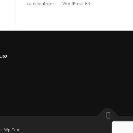
commentaires
WordPress-FR
US!
r Wp Trads.