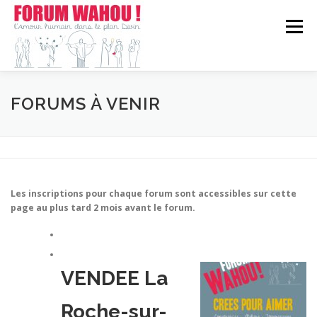
Aller
au
Menu
contenu
WAHOU!?
FORUM CHEZ VOUS
EN CHIFFRES
FORUMS À VENIR
ACTUALITÉ
CONTACT
Les inscriptions pour chaque forum sont accessibles sur cette
page au plus tard 2 mois avant le forum.
VENDEE La
Roche-sur-