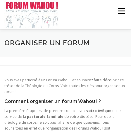
Aller
au
Menu
contenu
WAHOU!?
FORUM CHEZ VOUS
EN CHIFFRES
ORGANISER UN FORUM
ACTUALITÉ
CONTACT
Vous avez participé à un
Forum Wahou !
et souhaitez faire découvrir ce
trésor de la Théologie du Corps. Voici toutes les clés pour organiser un
f
orum !
Comment organiser un forum Wahou! ?
La première étape est de prendre contact avec
votre évêque
ou le
service de la
pastorale familiale
de votre diocèse. Pour que la
théologie du corps ne soit pas l’affaire de quelques-uns, nous
souhaitons en effet que l’organisation des
Forums Wahou !
soit