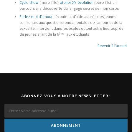
Cyclo show
(mère-fille),
atelier XY-évolution
(père-fils): un
parcours à la découverte du langage secret de mon corps
Parlez-moi d’amour
: écoute et d’aide auprès des jeunes
confrontés aux questions fondamentales de l’amour et de la
sexualité, intervient dans les écoles et tout autre lieu, auprès
ème
de jeunes allant de la 6
aux étudiants
Revenir à l’accueil
ABONNEZ-VOUS À NOTRE NEWSLETTER !