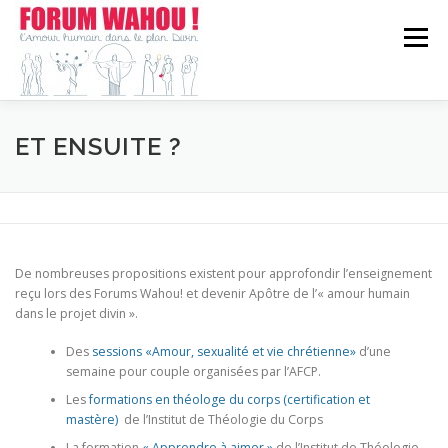
Aller
au
Menu
contenu
WAHOU!?
FORUM CHEZ VOUS
EN CHIFFRES
ET ENSUITE ?
ACTUALITÉ
CONTACT
De nombreuses propositions existent pour approfondir l’enseignement
reçu lors des Forums Wahou! et devenir Apôtre de l’« amour humain
dans le projet divin ».
Des
sessions «Amour, sexualité et vie chrétienne»
d’une
semaine pour couple organisées par l’AFCP.
Les
formations en théologe du corps (certification et
mastère)
de l’Institut de Théologie du Corps
La formation
« Apprendre à aimer »
de l’Institut de Théologie