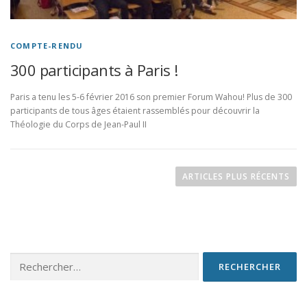
COMPTE-RENDU
300 participants à Paris !
Paris a tenu les 5-6 février 2016 son premier Forum Wahou! Plus de 300
participants de tous âges étaient rassemblés pour découvrir la
Théologie du Corps de Jean-Paul II
N
a
ARTICLES PLUS RÉCENTS
v
i
g
a
Rechercher :
t
i
o