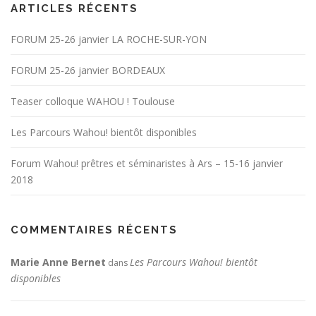
n
ARTICLES RÉCENTS
d
FORUM 25-26 janvier LA ROCHE-SUR-YON
e
s
FORUM 25-26 janvier BORDEAUX
a
r
Teaser colloque WAHOU ! Toulouse
t
Les Parcours Wahou! bientôt disponibles
i
c
Forum Wahou! prêtres et séminaristes à Ars – 15-16 janvier
l
2018
e
s
COMMENTAIRES RÉCENTS
Marie Anne Bernet
Les Parcours Wahou! bientôt
dans
disponibles